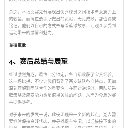
总之，本场比赛充分展现出优秀球员之间技术与意志力上
的较量，而每位选手所做出的贡献，无论成败，都值得被
铭记。他们以自己的方式书写着篮球故事，让观众享受到
运动带来的激情和魅力。
竞技宝jjb
4、赛后总结与展望
经过激烈角逐，最终比分锁定，各自都收获了宝贵经验。
这一场比拼，不仅让我们看到了两支球队各自特点，更加
深刻理解到团队合作的重要性。在面对逆境时，两队所采
取策略及应变能力也是值得关注的问题，从而为今后的赛
事提供参考。
对于未来的发展来说，此役无疑是一个新的起点。湖人需
要继续保持良好状态，并寻找提升空间，以迎接接下来的