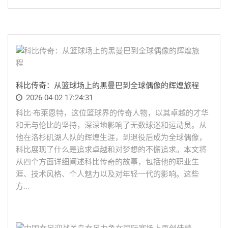
科比传奇：从篮球场上的黑曼巴到全球偶像的辉煌旅程
2026-04-02 17:24:31
科比·布莱恩特，这位篮球界的传奇人物，以其卓越的才华
和无与伦比的坚持，深深地影响了无数球迷和运动员。从
他在洛杉矶湖人队的辉煌生涯，到退役后成为全球偶像，
科比展现了什么是追求卓越和对梦想的不懈追求。本文将
从四个方面详细阐述科比传奇的故事，包括他的职业生
涯、技术风格、个人魅力以及对年轻一代的影响。这些
方...