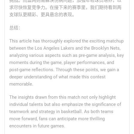
挑战。而篮网则需解决伤病问题，加强年轻球员培养，以
求尽快恢复竞争力。在接下来的赛季里，我们期待看到两
支球队更精彩、更具悬念的表现。
总结：
This article has thoroughly explored the exciting matchup
between the Los Angeles Lakers and the Brooklyn Nets,
analyzing various aspects such as pre-game analysis, key
moments during the game, player performances, and
post-game reflections. Through these points, we gain a
deeper understanding of what made this contest
memorable.
The insights drawn from this match not only highlight
individual talents but also emphasize the significance of
teamwork and strategy in basketball. As both teams
move forward, fans can anticipate more thrilling
encounters in future games.