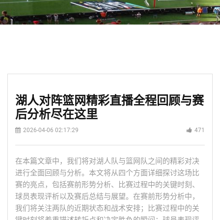
湖人对阵篮网精彩直播全程回顾与赛
后分析尽在这里
2026-04-06 02:17:29
471
在本篇文章中，我们将对湖人队与篮网队之间的精彩对决
进行全面回顾与分析。本文将从四个方面详细探讨这场比
赛的亮点，包括赛前形势分析、比赛过程中的关键时刻、
球员表现评析以及赛后总结与展望。在赛前形势分析中，
我们将关注两队的近期状态和战术安排；比赛过程中的关